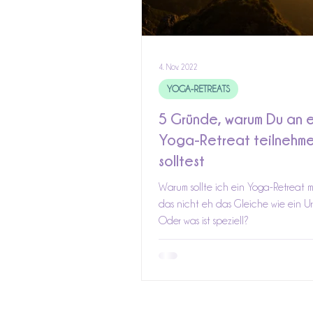
4. Nov. 2022
YOGA-RETREATS
5 Gründe, warum Du an 
Yoga-Retreat teilnehm
solltest
Warum sollte ich ein Yoga-Retreat 
das nicht eh das Gleiche wie ein U
Oder was ist speziell?