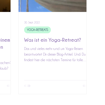
30. Sept. 2022
YOGA-RETREATS
einem
Was ist ein Yoga-Retreat?
en
Das und vieles mehr rund um Yoga-Reisen
beantwortet Dir dieser Blog-Artikel. Und: Du
findest hier die nächsten Termine für tolle
machen? Ist
Reisen.
rlaub?