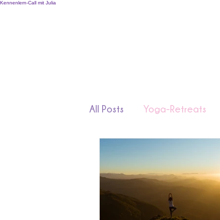
Kennenlern-Call mit Julia
About
Aus- &
All Posts
Yoga-Retreats