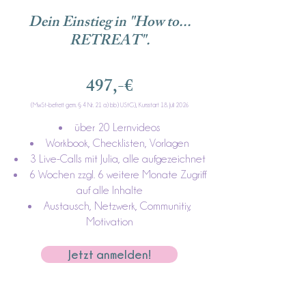
Dein Einstieg in "How to...
RETREAT".
497,-€
(MwSt-befreit gem. § 4 Nr. 21 a) bb) UStG), Kursstart 18. Juli 2026
über 20 Lernvideos
Workbook, Checklisten, Vorlagen
3 Live-Calls mit Julia, alle aufgezeichnet
6 Wochen zzgl. 6 weitere Monate Zugriff
auf alle Inhalte
Austausch, Netzwerk, Communitiy,
Motivation
Jetzt anmelden!