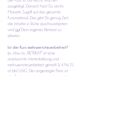
Der Kurs ist auf sechs Wochen
ausgelegt. Danach hast Du sechs
Monate Zugriff auf das gesamte
Kursmaterial. Das gibt Dir genug Zeit,
die Inhalte in Ruhe durchzuarbeiten
und ggf. Dein eigenes Retreat zu
planen.
Ist der Kurs mehrwertsteuerbefreit?
Ja. „How to... RETREAT" ist eine
anerkannte Weiterbildung und
mehrwertsteuerbefreit gemäß § 4 Nr. 21
a) bb) UStG. Der angezeigte Preis ist
der Endpreis, es kommen keine weiteren
Kosten hinzu.
Ich habe noch nie ein Retreat
veranstaltet. Kann ich trotzdem
mitmachen?
Ja, und genau dafür ist dieser Kurs