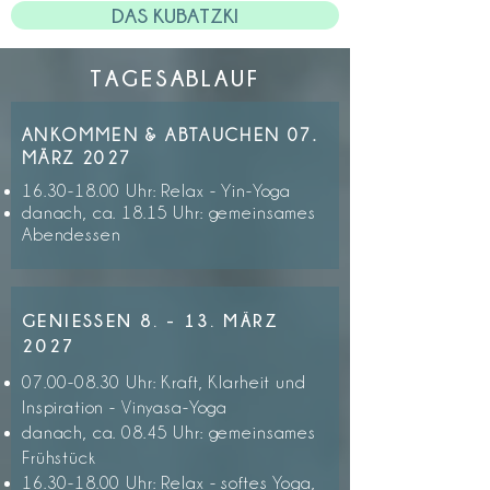
DAS KUBATZKI
Suiten wird Dir neben klarem 
nordischen Design eine entspannte 
TAGESABLAUF
Atmosphäre und eine wirklich 
hervorragende Lage geboten. 

ANKOMMEN & ABTAUCHEN 07.
Sich als Gast wie zu Hause fühlen. 
MÄRZ 2027
Die Gegensätze des Lebens spüren, 
16.30-18.00
Uhr
: Relax - Yin-Yoga
ausbalancieren und genießen, das 
danach, ca. 18.15 Uhr: gemeinsames
klappt prima in der offenen 
Abendessen
Wohnküche (mit großer Terrasse), 
die als Café, Esszimmer, Bar und 
GENIESSEN 8. - 13. MÄRZ
Lobby dient. 

2027
Hier trifft man sich, an langen Tafeln 
oder auf der Terrasse, im großen 
07.00-08.30
Uhr: Kraft, Klarheit und
Inspiration - Vinyasa-Yoga
Garten, im kleinen aber feinen 
danach, ca. 08.45 Uhr: gemeinsames
120qm Wellness-Bereich und in dem 
Frühstück
puristischen Yoga-Studio.
16.30-18.00
Uhr: Relax - softes Yoga,