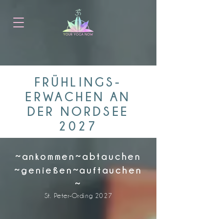
Kennenlern-Call mit Julia
FRÜHLINGS-
ERWACHEN AN
DER NORDSEE
2027
~ankommen~abtauchen
~genießen~auftauchen
~
St. Peter-Ording 2027