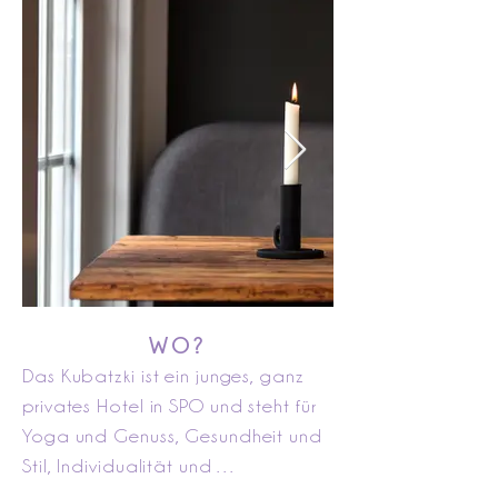
WO?
Das Kubatzki ist ein junges, ganz 
privates Hotel in SPO und steht für 
Yoga und Genuss, Gesundheit und 
Stil, Individualität und 
Gemeinschaft. In 36 Zimmern und 