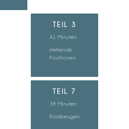
TEIL 3
41 Minuten
stehende
Positionen
TEIL 7
39 Minuten
Rückbeugen