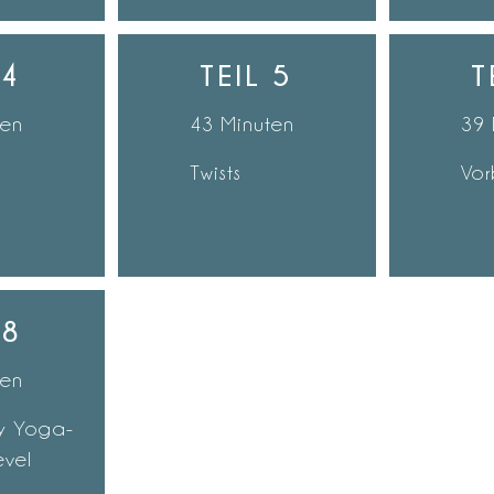
 4
TEIL 5
T
ten
43 Minuten
39 
Twists
Vo
 8
ten
dy Yoga-
evel