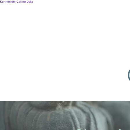
Kennenlern-Call mit Julia
About
Aus- &