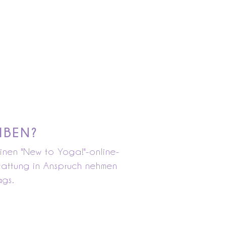
IBEN?
einen "New to Yoga!"-online-
tattung in Anspruch nehmen
ags.