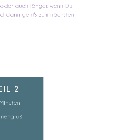
(oder auch länger, wenn Du
nd dann geht's zum nächsten
EIL 2
Minuten
nnengruß