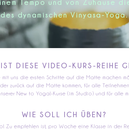
einem Tempo und von Zuhause d
des dynamischen Vinyasa-Yoga.
IST DIESE VIDEO-KURS-REIHE 
 mit uns die ersten Schritte auf die Matte machen mö
er zurück auf die Matte kommen, für alle Teilnehmend
nserer New to Yoga!-Kurse (im Studio) und für alle m
WIE SOLL ICH ÜBEN?
o! Zu empfehlen ist, pro Woche eine Klasse in der 