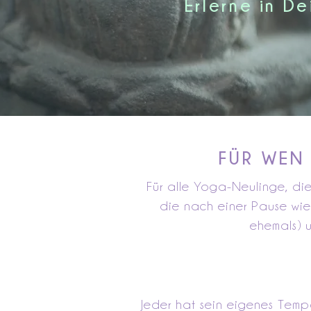
Erlerne in D
FÜR WEN 
Für alle Yoga-Neulinge, die
die nach einer Pause wied
ehemals) u
Jeder hat sein eigenes Temp