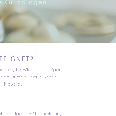
ie Grundlagen
GEEIGNET?
chten, für Wiedereinsteiger,
en (künftig, aktuell oder
it Neugier.
Reihenfolge der Nummerierung