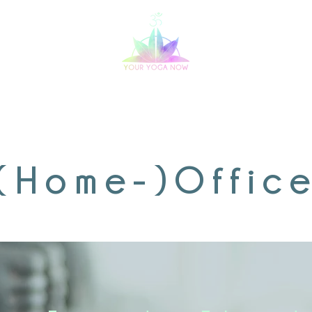
 Weiterbildung
Yoga-Reisen
Yoga-Ange
(Home-)Offic