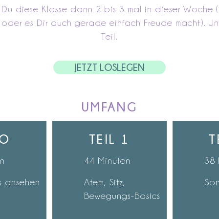
 Du diese Klasse dann 2 bis 3 mal in dieser Woche 
st oder es Dir auch gerade einfach Freude macht). U
Teil.
JETZT LOSLEGEN
UMFANG
RO
TEIL 1
T
en
44 Minuten
38 
s ansehen
Atem, Sitz,
So
Bewegungs-Basics