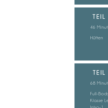
TEIL
46 Minu
Hüften
TEIL
68 Minu
Full-Bo
Klasse L
Intro-1