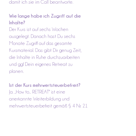
damit ich sie im Call beantworte.
Wie lange habe ich Zugriff auf die
Inhalte?
Der Kurs ist auf sechs Wochen
ausgelegt. Danach hast Du sechs
Monate Zugriff auf das gesamte
Kursmaterial. Das gibt Dir genug Zeit,
die Inhalte in Ruhe durchzuarbeiten
und ggf. Dein eigenes Retreat zu
planen.
Ist der Kurs mehrwertsteuerbefreit?
Ja. „How to... RETREAT" ist eine
anerkannte Weiterbildung und
mehrwertsteuerbefreit gemäß § 4 Nr. 21
a) bb) UStG. Der angezeigte Preis ist
der Endpreis, es kommen keine weiteren
Kosten hinzu.